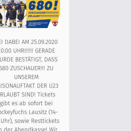
EI DABEI AM 25.09.2020
20:00 UHRI!!!!! GERADE
URDE BESTÄTIGT, DASS
680 ZUSCHAUER!!! ZU
UNSEREM
AISONAUFTAKT DER U23
RLAUBT SIND! Tickets
gibt es ab sofort bei
ckeyfuchs Lausitz (14-
 Uhr), sowie Resttickets
n der Abendkasse! Wir