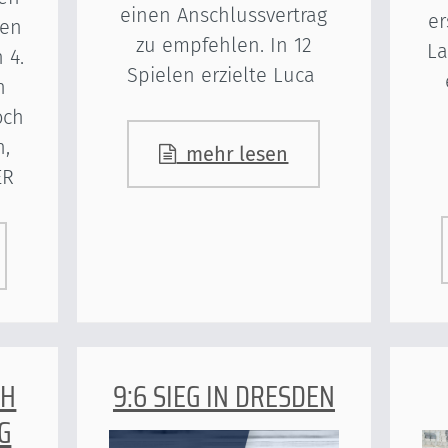
einen Anschlussvertrag
er
den
zu empfehlen. In 12
La
 4.
Spielen erzielte Luca
n
och
n,
mehr lesen
ER
CH
9:6 SIEG IN DRESDEN
G