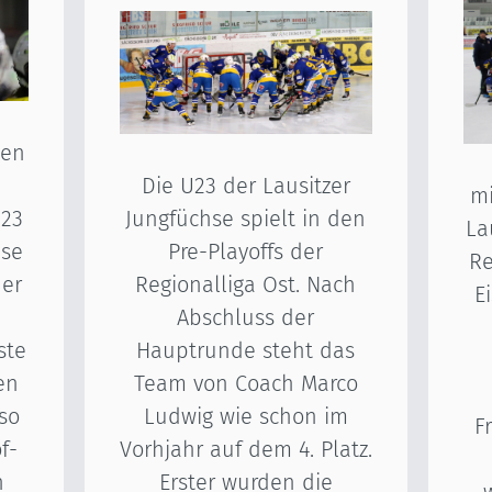
len
Die U23 der Lausitzer
mi
Jungfüchse spielt in den
U23
La
Pre-Playoffs der
hse
Re
Regionalliga Ost. Nach
der
E
Abschluss der
Hauptrunde steht das
ste
Team von Coach Marco
en
Ludwig wie schon im
 so
F
Vorhjahr auf dem 4. Platz.
f-
Erster wurden die
n