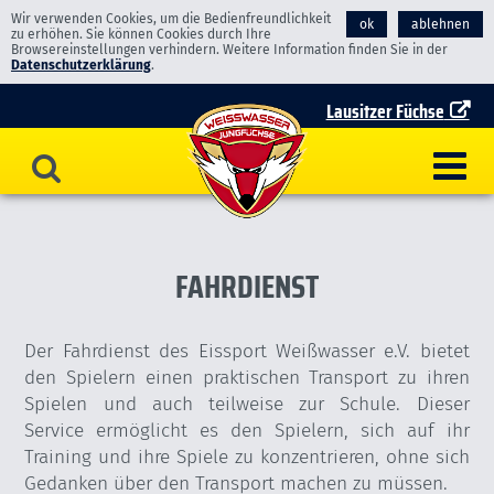
Wir verwenden Cookies, um die Bedienfreundlichkeit
ok
ablehnen
zu erhöhen. Sie können Cookies durch Ihre
Browsereinstellungen verhindern. Weitere Information finden Sie in der
Datenschutzerklärung
.
Lausitzer Füchse
FAHRDIENST
Der Fahrdienst des Eissport Weißwasser e.V. bietet
den Spielern einen praktischen Transport zu ihren
Spielen und auch teilweise zur Schule. Dieser
Service ermöglicht es den Spielern, sich auf ihr
Training und ihre Spiele zu konzentrieren, ohne sich
Gedanken über den Transport machen zu müssen.