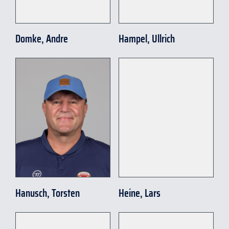
Domke, Andre
Hampel, Ullrich
Hanusch, Torsten
Heine, Lars
t
.
hanusch
@
eissport-
weisswasser
.
de