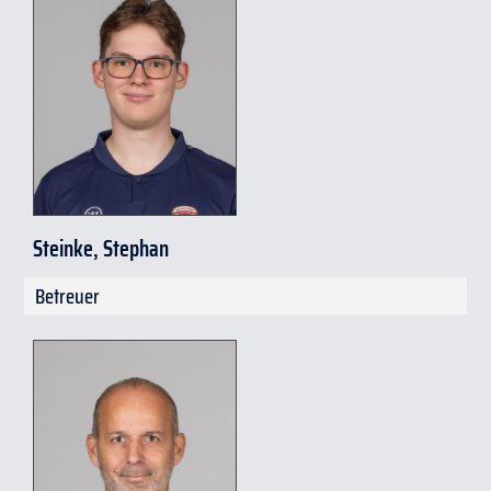
Steinke, Stephan
s
.
steinke
@
eissport-
Betreuer
weisswasser
.
de