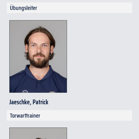
t
.
goetz
@
eissport-
Übungsleiter
weisswasser
.
de
Jaeschke, Patrick
Torwarttrainer