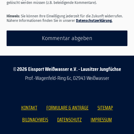
gelöscht werden müssen (z.B. beleidigende Kommentare).
Hinweis:
Sie können Ihre Einwilligung jederzeit für die Zukunft widerrufen.
Nähere Informationen finden Sie in unserer
Datenschutzerklärung.
Kommentar abgeben
© 2026 Eissport Weißwasser e.V. - Lausitzer Jungfüchse
Prof.-Wagenfeld-Ring 6c, 02943 Weißwasser
KONTAKT
FORMULARE & ANTRÄGE
SITEMAP
BILDNACHWEIS
DATENSCHUTZ
IMPRESSUM