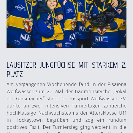
LAUSITZER JUNGFÜCHSE MIT STARKEM 2.
PLATZ
Am vergangenen Wochenende fand in der Eisarena
Weißwasser zum 22. Mal der traditionsreiche „Pokal
der Glasmacher“ statt. Der Eissport Weißwasser e.V.
durfte an zwei intensiven Turniertagen zahlreiche
hochklassige Nachwuchsteams der Altersklasse U11
in Hockeytown begrüßen und zog ein rundum
positives Fazit. Der Turniersieg ging verdient in die